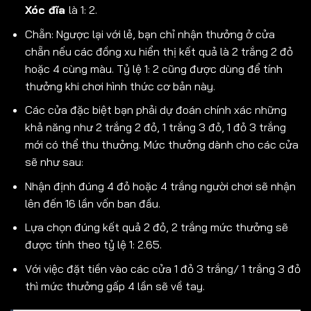
Xóc đĩa
là 1: 2.
Chẵn: Ngược lại với lẻ, bạn chỉ nhận thưởng ở cửa
chẵn nếu các đồng xu hiển thị kết quả là 2 trắng 2 đỏ
hoặc 4 cùng màu. Tỷ lệ 1: 2 cũng được dùng để tính
thưởng khi chơi hình thức cơ bản này.
Các cửa đặc biệt bạn phải dự đoán chính xác những
khả năng như 2 trắng 2 đỏ, 1 trắng 3 đỏ, 1 đỏ 3 trắng
mới có thể thu thưởng. Mức thưởng dành cho các cửa
sẽ như sau:
Nhận định đúng 4 đỏ hoặc 4 trắng người chơi sẽ nhận
lên đến 16 lần vốn ban đầu.
Lựa chọn đúng kết quả 2 đỏ, 2 trắng mức thưởng sẽ
được tính theo tỷ lệ 1: 2.65.
Với việc đặt tiền vào các cửa 1 đỏ 3 trắng/ 1 trắng 3 đỏ
thì mức thưởng gấp 4 lần sẽ về tay.