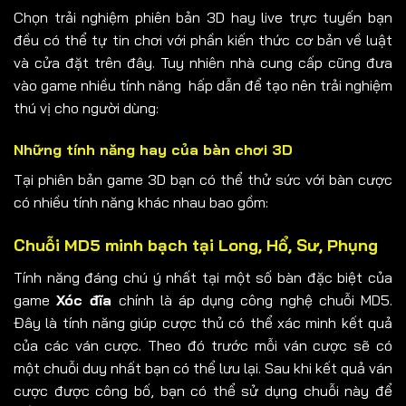
Chọn trải nghiệm phiên bản 3D hay live trực tuyến bạn
đều có thể tự tin chơi với phần kiến thức cơ bản về luật
và cửa đặt trên đây. Tuy nhiên nhà cung cấp cũng đưa
vào game nhiều tính năng hấp dẫn để tạo nên trải nghiệm
thú vị cho người dùng:
Những tính năng hay của bàn chơi 3D
Tại phiên bản game 3D bạn có thể thử sức với bàn cược
có nhiều tính năng khác nhau bao gồm:
Chuỗi MD5 minh bạch tại Long, Hổ, Sư, Phụng
Tính năng đáng chú ý nhất tại một số bàn đặc biệt của
game
Xóc đĩa
chính là áp dụng công nghệ chuỗi MD5.
Đây là tính năng giúp cược thủ có thể xác minh kết quả
của các ván cược. Theo đó trước mỗi ván cược sẽ có
một chuỗi duy nhất bạn có thể lưu lại. Sau khi kết quả ván
cược được công bố, bạn có thể sử dụng chuỗi này để