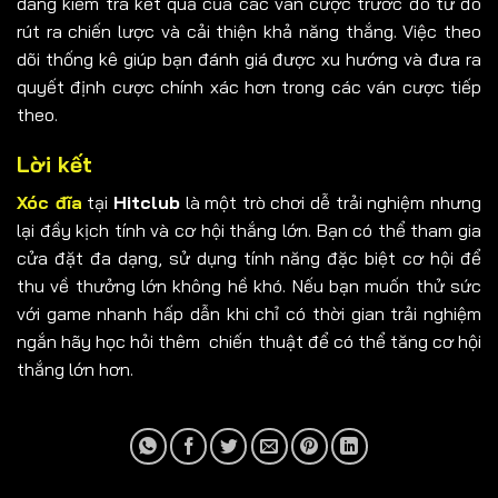
dàng kiểm tra kết quả của các ván cược trước đó từ đó
rút ra chiến lược và cải thiện khả năng thắng. Việc theo
dõi thống kê giúp bạn đánh giá được xu hướng và đưa ra
quyết định cược chính xác hơn trong các ván cược tiếp
theo.
Lời kết
Xóc đĩa
tại
Hitclub
là một trò chơi dễ trải nghiệm nhưng
lại đầy kịch tính và cơ hội thắng lớn. Bạn có thể tham gia
cửa đặt đa dạng, sử dụng tính năng đặc biệt cơ hội để
thu về thưởng lớn không hề khó. Nếu bạn muốn thử sức
với game nhanh hấp dẫn khi chỉ có thời gian trải nghiệm
ngắn hãy học hỏi thêm chiến thuật để có thể tăng cơ hội
thắng lớn hơn.