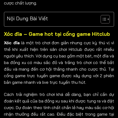
cược chất lượng.
Nội Dung Bài Viết
Xóc đĩa – Game hot tại cổng game Hitclub
Xóc đĩa
là một trò chơi đơn giản nhưng cực kỳ thú vị vì
thế khi xuất hiện trên sân chơi Hitclub được rất nhiều
người yêu thích. Với dụng cụ bao gồm một bát, một đĩa và
ba đồng xu có màu sắc đỏ và trắng trò chơi có thể bắt
đầu và mang đến cơ hội thắng nhanh cho cược thủ. Tại
cổng game trực tuyến game được xây dựng với 2 phiên
bản game nhanh và live trực tuyến thu hút.
Cách trải nghiệm trò chơi khá dễ dàng, bạn chỉ cần dự
đoán kết quả của ba đồng xu sau khi được tung ra và đặt
cược. Dự đoán theo tính chất chẵn lẻ hay màu sắc cơ hội
nhận thưởng đều rất cao. Điều đặc biệt trong game tại