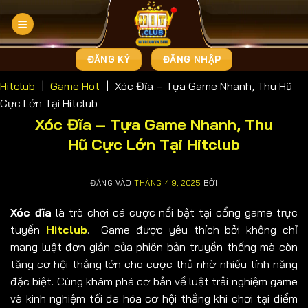
Bỏ
qua
nội
dung
ĐĂNG KÝ
ĐĂNG NHẬP
Hitclub
|
Game Hot
|
Xóc Đĩa – Tựa Game Nhanh, Thu Hũ
Cực Lớn Tại Hitclub
Xóc Đĩa – Tựa Game Nhanh, Thu
Hũ Cực Lớn Tại Hitclub
ĐĂNG VÀO
THÁNG 4 9, 2025
BỞI
Xóc đĩa
là trò chơi cá cược nổi bật tại cổng game trực
tuyến
Hitclub
. Game được yêu thích bởi không chỉ
mang luật đơn giản của phiên bản truyền thống mà còn
tăng cơ hội thắng lớn cho cược thủ nhờ nhiều tính năng
đặc biệt. Cùng khám phá cơ bản về luật trải nghiệm game
và kinh nghiệm tối đa hóa cơ hội thắng khi chơi tại điểm