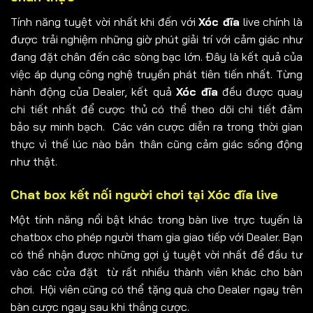
Tính năng tuyệt vời nhất khi đến với
Xóc đĩa
live chính là
được trải nghiệm những giờ phút giải trí với cảm giác như
đang đặt chân đến các sòng bạc lớn. Đây là kết quả của
việc áp dụng công nghệ truyền phát tiên tiến nhất. Từng
hành động của Dealer, kết quả
Xóc đĩa
đều được quay
chi tiết nhất để cược thủ có thể theo dõi chi tiết đảm
bảo sự minh bạch. Các ván cược diễn ra trong thời gian
thực vì thế lúc nào bản thân cũng cảm giác sống động
như thật.
Chat box kết nối người chơi tại Xóc đĩa live
Một tính năng nổi bật khác trong bàn live trực tuyến là
chatbox cho phép người tham gia giao tiếp với Dealer. Bạn
có thể nhận được những gợi ý tuyệt vời nhất để đầu tư
vào các cửa đặt từ rất nhiều thành viên khác cho bàn
chơi. Hội viên cũng có thể tặng quà cho Dealer ngay trên
bàn cược ngay sau khi thắng cược.