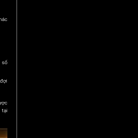
khác
 số
 đợi
cược
tại