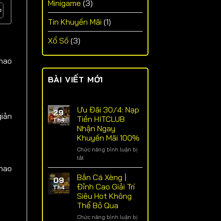
Minigame
(3)
Tin Khuyến Mãi
(1)
Xổ Số
(3)
thao
BÀI VIẾT MỚI
Ưu Đãi 30/4: Nạp
29
iản
Tiền HITCLUB
Th4
Nhận Ngay
Khuyến Mãi 100%
Chức năng bình luận bị
tắt
ở
Ưu
hao
Đãi
Bắn Cá Xèng |
09
30/4:
Đỉnh Cao Giải Trí
Th4
Nạp
Siêu Hot Không
Tiền
Thể Bỏ Qua
HITCLUB
Nhận
Chức năng bình luận bị