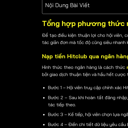
Nội Dung Bài Viết
Tổng hợp phương thức n
Để tạo điều kiện thuận lợi cho hội viên
tác giản đơn mà tốc độ cũng siêu nhanh 
Nạp tiền Hitclub qua ngân hàn
Hình thức theo ngân hàng là cách thức
bởi giao dịch thuận tiện và hầu hết cược
Bước 1 – Hội viên truy cập chính xác H
Bước 2 – Sau khi hoàn tất đăng nhập
tác tiếp theo.
Bước 3 – Kế tiếp, hội viên chọn lựa n
Bước 4 – Điền chi tiết dữ liệu yêu cầu