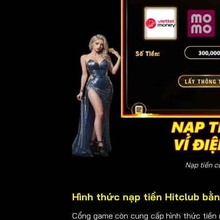
Nạp tiền c
Hình thức nạp tiền Hitclub bằn
Cổng game còn cung cấp hình thức tiền m