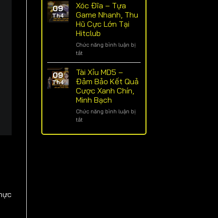
Trải
Cua
Xóc Đĩa – Tựa
09
Nghiệm
Mini
Game Nhanh, Thu
Th4
Hitclub
Hũ Cực Lớn Tại
–
Hitclub
Game
Dân
Chức năng bình luận bị
Gian
tắt
ở
Hút
Xóc
Thưởng
Đĩa
Tài Xỉu MD5 –
09
Cao
–
Đảm Bảo Kết Quả
Th4
Tựa
Cược Xanh Chín,
Game
Minh Bạch
Nhanh,
Thu
Chức năng bình luận bị
Hũ
tắt
ở
Cực
Tài
Lớn
Xỉu
Tại
MD5
Hitclub
–
Đảm
Bảo
Kết
Quả
hực
Cược
Xanh
Chín,