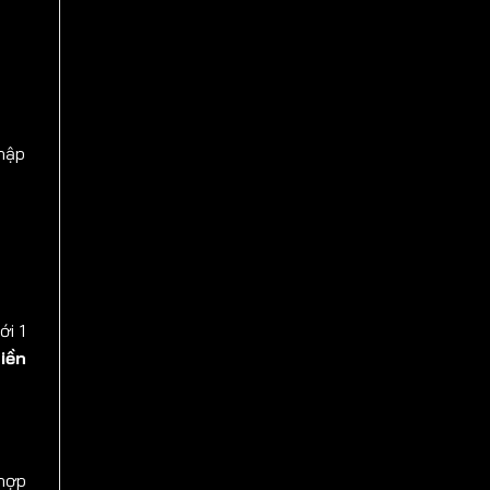
Minh
Bạch
nhập
ới 1
iền
 hợp