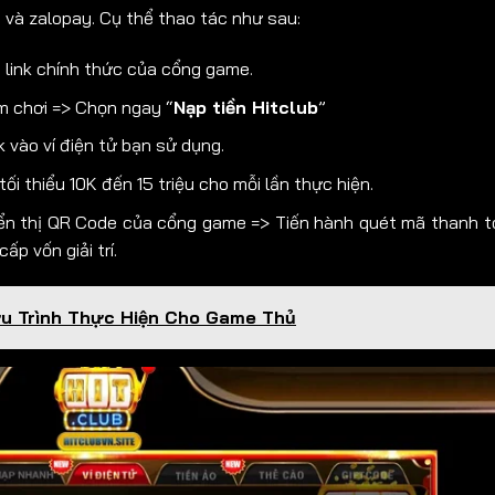
y và zalopay. Cụ thể thao tác như sau:
c link chính thức của cổng game.
m chơi => Chọn ngay “
Nạp tiền Hitclub
”
k vào ví điện tử bạn sử dụng.
i thiểu 10K đến 15 triệu cho mỗi lần thực hiện.
iển thị QR Code của cổng game => Tiến hành quét mã thanh 
ấp vốn giải trí.
ưu Trình Thực Hiện Cho Game Thủ