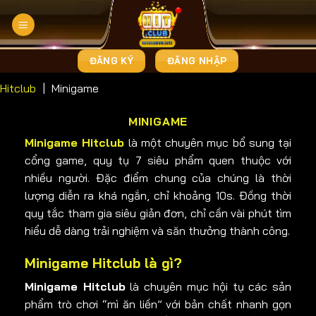
Bỏ
qua
nội
dung
ĐĂNG KÝ
ĐĂNG NHẬP
Hitclub
|
Minigame
MINIGAME
Minigame Hitclub
là một chuyên mục bổ sung tại
cổng game, quy tụ 7 siêu phẩm quen thuộc với
nhiều người. Đặc điểm chung của chúng là thời
lượng diễn ra khá ngắn, chỉ khoảng 10s. Đồng thời
quy tắc tham gia siêu giản đơn, chỉ cần vài phút tìm
hiểu dễ dàng trải nghiệm và săn thưởng thành công.
Minigame Hitclub là gì?
Minigame Hitclub
là chuyên mục hội tụ các sản
phẩm trò chơi “mì ăn liền” với bản chất nhanh gọn