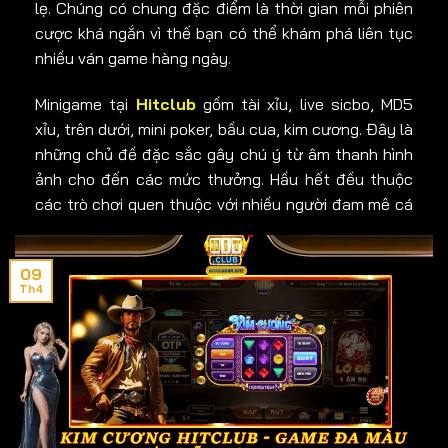
lẹ. Chúng có chung đặc điểm là thời gian mỗi phiên
cược khá ngắn vì thế bạn có thể khám phá liên tục
nhiều ván game hàng ngày.
Minigame tại
Hitclub
gồm tài xỉu, live sicbo, MD5
xỉu, trên dưới, mini poker, bầu cua, kim cương. Đây là
những chủ đề đặc sắc gây chú ý từ âm thanh hình
ảnh cho đến các mức thưởng. Hầu hết đều thuộc
các trò chơi quen thuộc với nhiều người đam mê cá
cược trực tuyến.
09
Th4