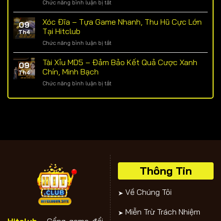
Chức năng bình luận bị tắt
ở
Game
Dẫn
hàng tạo thành những tổ hợp 20 dòng cho trước. Tỉ
Bầu
Đa
Khó
Cua
Xóc Đĩa – Tựa Game Nhanh, Thu Hũ Cực Lớn
lệ thưởng phụ thuộc vào hình dáng của kim cương.
Màu
Cưỡng
09
Mini
Sắc,
Tại Hitclub
2025
Th4
Hitclub
Dễ
Chức năng bình luận bị tắt
ở
WILD: Hũ sẽ nổ.
–
Trải
Xóc
Game
Nghiệm
Đĩa
Kim cương tròn vàng X85.
Tài Xỉu MD5 – Đảm Bảo Kết Quả Cược Xanh
Dân
09
–
Gian
Chín, Minh Bạch
Th4
Tựa
Kim cương lục giác X40.
Hút
Chức năng bình luận bị tắt
ở
Game
Thưởng
Tài
Nhanh,
Kim cương tam giác X20.
Cao
Xỉu
Thu
MD5
Hũ
Kim cương tím X8 (3 viên)
–
Cực
Đảm
Lớn
Kim cương tím X0.8 (2 viên).
Bảo
Tại
Kết
Hitclub
Quả
Cách chơi đơn giản là bạn chọn mức cược sau đó
Cược
click số dòng cược cơ bản. Lúc này tổng cược =
Xanh
Thông Tin
Chín,
tiền cược x số dòng.
Minh
Về Chúng Tôi
Bạch
Mini poker
Miễn Trừ Trách Nhiệm
Giao diện của game khá thú vị với 5 lá bài cùng một
Hitclub
- Cổng game đổi