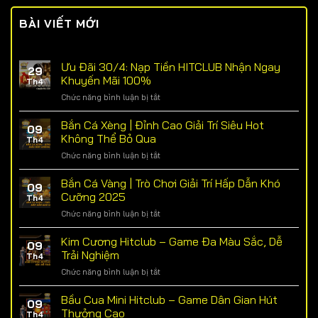
BÀI VIẾT MỚI
Ưu Đãi 30/4: Nạp Tiền HITCLUB Nhận Ngay
29
Khuyến Mãi 100%
Th4
Chức năng bình luận bị tắt
ở
Ưu
Đãi
Bắn Cá Xèng | Đỉnh Cao Giải Trí Siêu Hot
09
30/4:
Không Thể Bỏ Qua
Th4
Nạp
Chức năng bình luận bị tắt
ở
Tiền
Bắn
HITCLUB
Cá
Bắn Cá Vàng | Trò Chơi Giải Trí Hấp Dẫn Khó
Nhận
09
Xèng
Ngay
Cưỡng 2025
Th4
|
Khuyến
Chức năng bình luận bị tắt
ở
Đỉnh
Mãi
Bắn
Cao
100%
Cá
Kim Cương Hitclub – Game Đa Màu Sắc, Dễ
Giải
09
Vàng
Trí
Trải Nghiệm
Th4
|
Siêu
Chức năng bình luận bị tắt
ở
Trò
Hot
Kim
Chơi
Không
Cương
Bầu Cua Mini Hitclub – Game Dân Gian Hút
Giải
Thể
09
Hitclub
Trí
Thưởng Cao
Bỏ
Th4