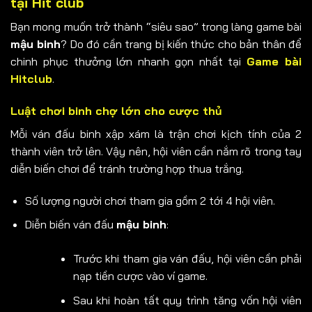
tại Hit club
Bạn mong muốn trở thành “siêu sao” trong làng game bài
mậu binh
? Do đó cần trang bị kiến thức cho bản thân để
chinh phục thưởng lớn nhanh gọn nhất tại
Game bài
Hitclub
.
Luật chơi binh chợ lớn cho cược thủ
Mỗi ván đấu binh xập xám là trận chơi kịch tính của 2
thành viên trở lên. Vậy nên, hội viên cần nắm rõ trong tay
diễn biến chơi để tránh trường hợp thua trắng.
Số lượng người chơi tham gia gồm 2 tới 4 hội viên.
Diễn biến ván đấu
mậu binh
:
Trước khi tham gia ván đấu, hội viên cần phải
nạp tiền cược vào ví game.
Sau khi hoàn tất quy trình tăng vốn hội viên