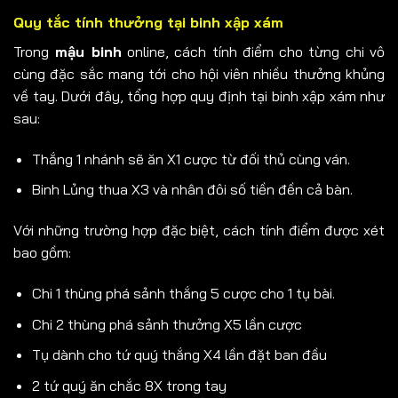
Quy tắc tính thưởng tại binh xập xám
Trong
mậu binh
online, cách tính điểm cho từng chi vô
cùng đặc sắc mang tới cho hội viên nhiều thưởng khủng
về tay. Dưới đây, tổng hợp quy định tại binh xập xám như
sau:
Thắng 1 nhánh sẽ ăn X1 cược từ đối thủ cùng ván.
Binh Lủng thua X3 và nhân đôi số tiền đền cả bàn.
Với những trường hợp đặc biệt, cách tính điểm được xét
bao gồm:
Chi 1 thùng phá sảnh thắng 5 cược cho 1 tụ bài.
Chi 2 thùng phá sảnh thưởng X5 lần cược
Tụ dành cho tứ quý thắng X4 lần đặt ban đầu
2 tứ quý ăn chắc 8X trong tay