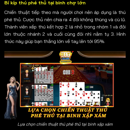
Bí kíp thú phé thủ tại binh chợ lớn
Chiến thuật tiếp theo mà người chơi nên áp dụng là thú
phé thủ. Cược thủ nên chia ra 4 đôi không thùng và cù lũ.
Thành viên xếp thú kết hợp 2 lá nhỏ trong nhóm 1 và đôi
lớn thuộc nhánh 2 và cuối cùng đôi nhì nằm tụ 3. Hình
thức này giúp bạn thắng lớn về tay lên tới 95%.
Lựa chọn chiến thuật thú phé thủ tại binh xập xám