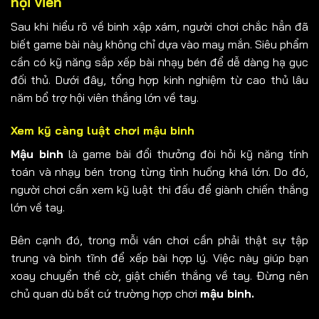
hội viên
Sau khi hiểu rõ về binh xập xám, người chơi chắc hẳn đã
biết game bài này không chỉ dựa vào may mắn. Siêu phẩm
cần có kỹ năng sắp xếp bài nhạy bén để dễ dàng hạ gục
đối thủ. Dưới đây, tổng hợp kinh nghiệm từ cao thủ lâu
năm bổ trợ hội viên thắng lớn về tay.
Xem kỹ càng luật chơi mậu binh
Mậu binh
là game bài đổi thưởng đòi hỏi kỹ năng tính
toán và nhạy bén trong từng tình huống khá lớn. Do đó,
người chơi cần xem kỹ luật thi đấu để giành chiến thắng
lớn về tay.
Bên cạnh đó, trong mỗi ván chơi cần phải thật sự tập
trung và bình tĩnh để xếp bài hợp lý. Việc này giúp bạn
xoay chuyển thế cờ, giật chiến thắng về tay. Đừng nên
chủ quan dù bất cứ trường hợp chơi
mậu binh.