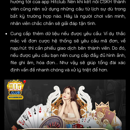
hướng tới của app Hitclub. Nên khi kết nối CSKH thành
viên cũng nên sử dụng những câu từ lịch sự dù trong
bất kỳ trường hợp nào. Hãy là người chơi văn minh,
nhân viên chắc chắn sẽ giải đáp tận tình.
Cung cấp thêm dữ liệu nếu được yêu cầu: Ví dụ thắc
mắc về đơn cược hệ thống sẽ yêu cầu mã đơn, về
nạp/rút thì cần phiếu giao dịch bên thành viên. Do đó,
nếu được yêu cầu bạn nên cung cấp đầy đủ hình ảnh,
file ghi âm, hóa đơn… Như vậy sẽ giúp tổng đài xác
định vấn đề nhanh chóng và xử lý triệt để hơn.