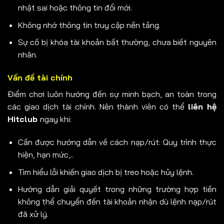
nhật sai hoặc thông tin đổi mới.
Không nhớ thông tin truy cập nền tảng.
Sự cố bị khóa tài khoản bất thường, chưa biết nguyên
nhân.
Vấn đề tài chính
Điểm chơi luôn hướng đến sự minh bạch, an toàn trong
các giao dịch tài chính. Nên thành viên có thể
liên hệ
Hitclub
ngay khi:
Cần được hướng dẫn về cách nạp/rút: Quy trình thực
hiện, hạn mức,..
Tìm hiểu lỗi khiến giao dịch bị treo hoặc hủy lệnh.
Hướng dẫn giải quyết trong những trường hợp tiền
không thể chuyển đến tài khoản nhận dù lệnh nạp/rút
đã xử lý.