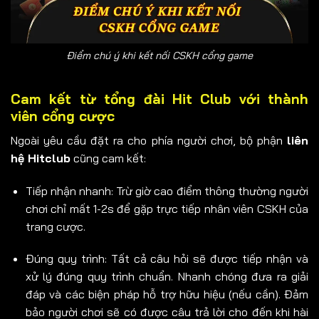
Điểm chú ý khi kết nối CSKH cổng game
Cam kết từ tổng đài Hit Club với thành
viên cổng cược
Ngoài yêu cầu đặt ra cho phía người chơi, bộ phận
liên
hệ Hitclub
cũng cam kết:
Tiếp nhận nhanh: Trừ giờ cao điểm thông thường người
chơi chỉ mất 1-2s để gặp trực tiếp nhân viên CSKH của
trang cược.
Đúng quy trình: Tất cả câu hỏi sẽ được tiếp nhận và
xử lý đúng quy trình chuẩn. Nhanh chóng đưa ra giải
đáp và các biện pháp hỗ trợ hữu hiệu (nếu cần). Đảm
bảo người chơi sẽ có được câu trả lời cho đến khi hài