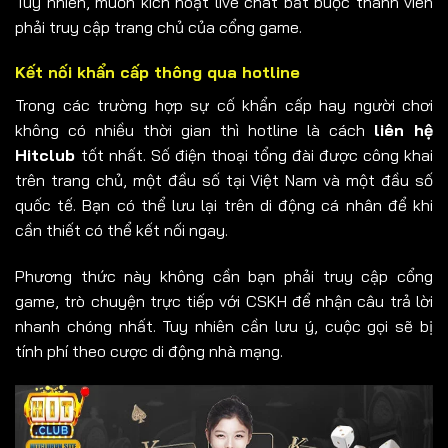
Tuy nhiên, muốn kích hoạt live chat bắt buộc thành viên
phải truy cập trang chủ của cổng game.
Kết nối khẩn cấp thông qua hotline
Trong các trường hợp sự cố khẩn cấp hay người chơi
không có nhiều thời gian thì hotline là cách
liên hệ
Hitclub
tốt nhất. Số điện thoại tổng đài được công khai
trên trang chủ, một đầu số tại Việt Nam và một đầu số
quốc tế. Bạn có thể lưu lại trên di động cá nhân để khi
cần thiết có thể kết nối ngay.
Phương thức này không cần bạn phải truy cập cổng
game, trò chuyện trực tiếp với CSKH để nhận câu trả lời
nhanh chóng nhất. Tuy nhiên cần lưu ý, cuộc gọi sẽ bị
tính phí theo cược di động nhà mạng.