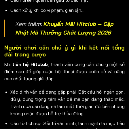
Cách xử lý khi có vi phạm, gian lận…
Xem thêm:
Khuyến Mãi Hitclub – Cập
Nhật Mã Thưởng Chất Lượng 2026
Người chơi cần chú ý gì khi kết nối tổng
đài trang cược
Khi
liên hệ Hitclub
, thành viên cũng cần chú ý một số
điểm sau để giúp cuộc hội thoại được suôn sẻ và nâng
cao chất lượng giải đáp:
Xác định vấn đề đang gặp phải: Đặt câu hỏi ngắn gọn,
đủ ý, đúng trọng tâm vấn đề mà bạn đang thắc mắc.
Tránh quá dài dòng sẽ làm mất thời gian đôi bên nhưng
không nhận được hỗ trợ thỏa đáng.
Câu từ lịch sự: Giải trí văn minh, lành mạnh là mục tiêu