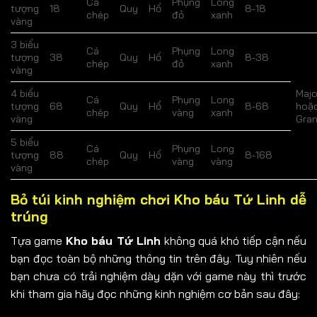
Cá
Phụng
Long
tượng
18
Quy
Hổ
8-18
chép
đỏ
xanh
vàng
3 biểu
Cá
Phụng
Long
tượng
38
Quy
Hổ
8-38
chép
đỏ
xanh
vàng
4 biểu
Majo
Cá
Phụng
Long
tượng
68
Quy
Hổ
8-68
hoặ
chép
vàng
xanh
vàng
Gra
5 biểu
Cá
Phụng
Long
tượng
88
Quy
Hổ
8-168
chép
vàng
vàng
vàng
Bỏ túi kinh nghiệm chơi Kho báu Tứ Linh dễ
trúng
Tựa game
Kho báu Tứ Linh
không quá khó tiếp cận nếu
bạn đọc toàn bộ những thông tin trên đây. Tuy nhiên nếu
bạn chưa có trải nghiệm dày dặn với game này thì trước
khi tham gia hãy đọc những kinh nghiệm cơ bản sau đây: