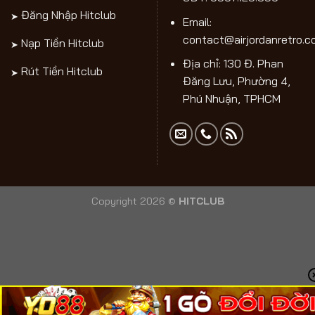
Đăng Nhập Hitclub
Email:
contact@airjordanretro.c
Nạp Tiền Hitclub
Địa chỉ: 130 Đ. Phan
Rút Tiền Hitclub
Đăng Lưu, Phường 4,
Phú Nhuận, TPHCM
Copyright 2026 ©
HITCLUB