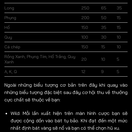
Long
250
65
35
Phụng
200
50
15
Hổ
150
35
15
Quy
100
30
10
Cá chép
150
15
10
Rồng Xanh, Phụng Tím, Hổ Trắng, Quy
20
10
5
Xanh
A, K, Q
12
9
5
Ngoài những biểu tượng cơ bản trên đây khi quay vào
những biểu tượng đặc biệt sau đây cơ hội thu về thưởng
cực chất sẽ thuộc về bạn:
Wild: Mỗi lần xuất hiện trên màn hình cược bạn sẽ
được cộng dồn vào bát tụ bảo. Khi đạt đến một mức
nhất định bát vàng sẽ nổ và bạn có thể chọn hũ xu.