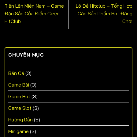
Tiến Lên Miền Nam – Game
Lô Đề Hitclub – Tổng Hợp
Đặc Sắc Của Điểm Cược
Các Sản Phẩm Hot Đáng
HitClub
Chơi
CHUYÊN MỤC
Bắn Cá
(3)
Game Bài
(3)
Game Hot
(3)
Game Slot
(3)
Hướng Dẫn
(5)
Minigame
(3)