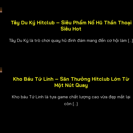
Tây Du Ký Hitclub – Siêu Phẩm Nổ Hũ Thần Thoại
Siêu Hot
Game Slot Hitclub sở hữu kho chủ đề phong phú
Tây Du Ký là trò chơi quay hũ đình đám mang đến cơ hội làm [...
Game Slot Hitclub
e Slot Hitclub
trở thành danh mục sản phẩm mang lại doanh
Kho Báu Tứ Linh – Săn Thưởng Hitclub Lớn Từ
để tạo ra một không gian chơi đầy ưu điểm:
Một Nút Quay
 đề, dễ chọn lựa
Kho báu Tứ Linh là tựa game chất lượng cao vừa đẹp mắt lại
còn [...]
n đã thấy thu hút ngay bởi đa dạng chủ đề. Linh Châu Ất Tỵ
trò chơi là tạo nên một màu sắc khác nhau. Vì thế dù có sở 