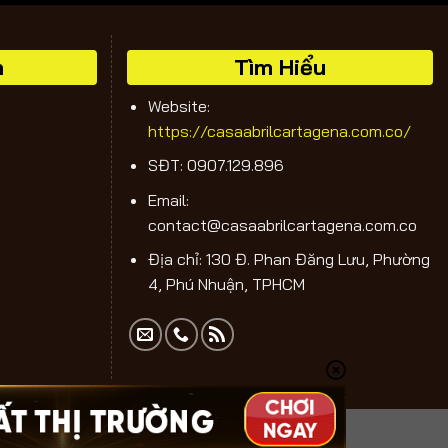
Kết
 thể săn thưởng nhanh chóng với những chủ
Quả
Cược
n
Xanh
Tìm Hiểu
Chín,
Minh
Website:
Bạch
 đề được lấy cảm hứng từ bộ phim cùng tên
https://casaabrilcartagena.com.co/
n thuộc như Tôn Ngộ Không, Trư Bát Giới,
SĐT: 0907.129.
896
Email:
 nhanh. Luật chơi đơn giản khi mà bạn chỉ
contact@casaabrilcartagena.com.co
c cột của bảng.
Địa chỉ: 130 Đ. Phan Đăng Lưu, Phường
4, Phú Nhuận, TPHCM
ia nhiều trải nghiệm khó quên. Cuộc đối
 chỉ cần chọn mức cược, nhấn nút quay và
ập nhật liên tục giúp bạn làm giàu nhanh