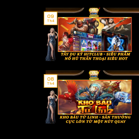
09
Th4
Những điểm nổi bật của 
Hút hàng triệu khách cược mỗi ngày
Gam
08
Đây là kết quả của hành trình dài đầu tư 
Th4
Game Slot Hitclub đa dạng chủ
Ngay khi mới bước chân vào danh mục bạ
Sắc Xuân Chợ Tết, Ăn Khế Trả Vàng,…mỗi 
để bắt đầu cũng rất dễ dàng.