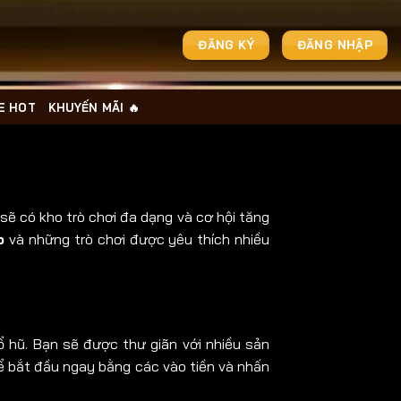
ĐĂNG KÝ
ĐĂNG NHẬP
E HOT
KHUYẾN MÃI 🔥
ẽ có kho trò chơi đa dạng và cơ hội tăng
b
và những trò chơi được yêu thích nhiều
 hũ. Bạn sẽ được thư giãn với nhiều sản
ể bắt đầu ngay bằng các vào tiền và nhấn