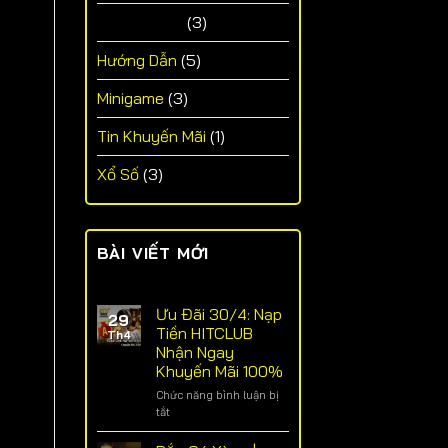
Game Slot
(3)
Hướng Dẫn
(5)
Minigame
(3)
Tin Khuyến Mãi
(1)
]
Xổ Số
(3)
 thu lớn nhất cho cổng game trực tuyến.
BÀI VIẾT MỚI
Ưu Đãi 30/4: Nạp
29
Tiền HITCLUB
Th4
Nhận Ngay
, Hắc Thoại Ngộ Không, Kho Báu Tứ Linh,
Khuyến Mãi 100%
thích như thế nào thì việc chọn lựa game
Chức năng bình luận bị
tắt
ở
Ưu
Đãi