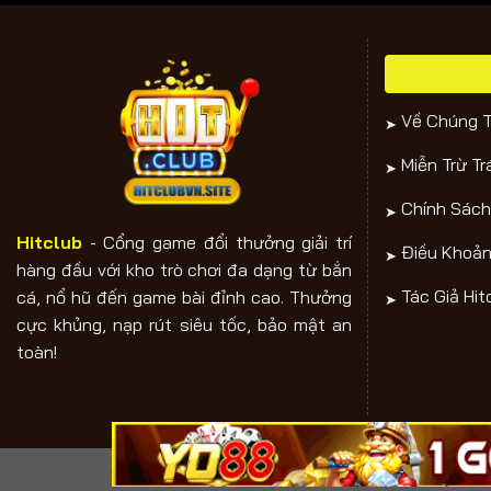
Game Slot Hitclub
đang tạo dựng thế gi
đề hấp dẫn sau đây:
Tây Du Ký
Về Chúng T
Bước vào
trang chủ Hitclub
, người ch
Miễn Trừ T
với hành trình đi thỉnh kinh của bốn th
hoa sen, đào tiên,…
Chính Sách
Hitclub
- Cổng game đổi thưởng giải trí
Bảng thanh toán gồm 5 cột 3 dòng tạo nên
Điều Khoản
hàng đầu với kho trò chơi đa dạng từ bắn
cần nhấn nút quay và chờ đợi. Cơ hội nổ 
Tác Giả Hit
cá, nổ hũ đến game bài đỉnh cao. Thưởng
Sơn Tinh Thủy Tinh
cực khủng, nạp rút siêu tốc, bảo mật an
toàn!
Dựa trên truyền thuyết cùng tên,
Game 
đầu giữa hai chàng trai muốn có trái tim
Giao diện được thiết kế đẹp mắt với các
sẵn sàng nhận thưởng từ những liên kết 