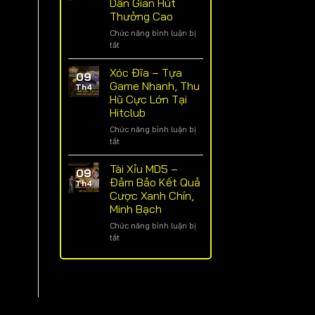
Dân Gian Hút
2025
Game
Thưởng Cao
Đa
Màu
Chức năng bình luận bị
Sắc,
tắt
ở
Dễ
Bầu
Trải
Cua
Xóc Đĩa – Tựa
09
Nghiệm
Mini
Game Nhanh, Thu
Th4
Hitclub
Hũ Cực Lớn Tại
–
Hitclub
Game
Dân
Chức năng bình luận bị
Gian
tắt
ở
Hút
Xóc
Thưởng
Đĩa
Tài Xỉu MD5 –
09
Cao
–
Đảm Bảo Kết Quả
Th4
Tựa
Cược Xanh Chín,
Game
Minh Bạch
Nhanh,
Thu
Chức năng bình luận bị
Hũ
tắt
ở
Cực
Tài
Lớn
Xỉu
Tại
MD5
Hitclub
–
Đảm
Bảo