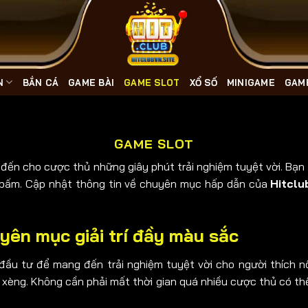
N
BẮN CÁ
GAME BÀI
GAME SLOT
XỔ SỐ
MINIGAME
GAM
GAME SLOT
ến cho cược thủ những giây phút trải nghiệm tuyệt vời. Bạn s
út bấm. Cập nhật thông tin về chuyên mục hấp dẫn của
Hitclu
yên mục giải trí đầy màu sắc
ầu tư để mang đến trải nghiệm tuyệt vời cho người thích nổ
èng. Không cần phải mất thời gian quá nhiều cược thủ có th