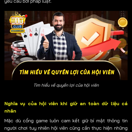
yêu cầu bởi pháp luật.
Tìm hiểu về quyền lợi của hội viên
Nghĩa vụ của hội viên khi giữ an toàn dữ liệu cá
nhân
Mặc dù cổng game luôn cam kết giữ bí mật thông tin
người chơi tuy nhiên hội viên cũng cần thực hiện những