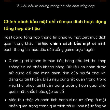
Tài liệu nêu rõ những thông tin sân chơi tổng hợp
Chính sách bảo mật chỉ rõ mục đích hoạt động
tổng hợp dữ liệu
Hoạt động tổng hợp thông tin phục vụ một loạt mục đích
quan trọng khác. Tài liệu
chính sách bảo mật
sẽ minh
bạch thông tin mục tiêu của cổng game trực tuyến:
Quản lý tài khoản là mục tiêu hàng đầu khi thu thập
thông tin cá nhân khách hàng. Dữ liệu cá nhân được
sử dụng để xác minh danh tính của người chơi khi
đăng ký tài khoản. Điều này cũng rất quan trọng trong
việc khôi phục tài khoản trong trường hợp người chơi
quên mật khẩu hoặc gặp sự cố.
Việc thu thập và phân tích hành vi người dùng là một
phần quan trọng trong quá trình tối ưu hóa hệ thống và