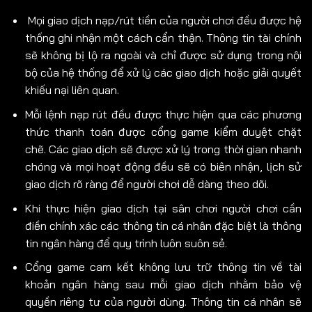
Mọi giao dịch nạp/rút tiền của người chơi đều được hệ
thống ghi nhận một cách cẩn thận. Thông tin tài chính
sẽ không bị lộ ra ngoài và chỉ được sử dụng trong nội
bộ của hệ thống để xử lý các giao dịch hoặc giải quyết
khiếu nại liên quan.
Mỗi lệnh nạp rút đều được thực hiện qua các phương
thức thanh toán được cổng game kiểm duyệt chặt
chẽ. Các giao dịch sẽ được xử lý trong thời gian nhanh
chóng và mọi hoạt động đều sẽ có biên nhận, lịch sử
giao dịch rõ ràng để người chơi dễ dàng theo dõi.
Khi thực hiện giao dịch tại sân chơi người chơi cần
điền chính xác các thông tin cá nhân đặc biệt là thông
tin ngân hàng để quy trình luôn suôn sẻ.
Cổng game cam kết không lưu trữ thông tin về tài
khoản ngân hàng sau mỗi giao dịch nhằm bảo vệ
quyền riêng tư của người dùng. Thông tin cá nhân sẽ