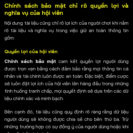
Chính sách bảo mật chỉ rõ quyền lợi và
nghĩa vụ của hội viên
Nội dung tài liệu cũng chỉ rõ lợi ích của người chơi khi nắm
rõ tài liệu và nghĩa vụ trong việc giữ an toàn thông tin
gồm:
Quyền lợi của hội viên
Chính sách bảo mật
cam kết quyền lợi người dùng
được trọn vẹn bằng cách đảm bảo rằng mọi thông tin cá
nhân và tài chính luôn được an toàn. Đặc biệt, điểm cược
sẽ luôn đặt lợi ích của hội viên lên hàng đầu trong những
tình huống tranh chấp, mọi quyết định sẽ dựa trên các dữ
liệu chính xác và minh bạch.
Bên cạnh đó, tài liệu cũng quy định rõ ràng rằng dữ liệu
người dùng sẽ không được chia sẻ cho bên thứ ba. Trừ
những trường hợp có sự đồng ý của người dùng hoặc khi