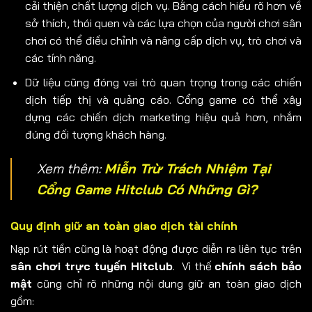
cải thiện chất lượng dịch vụ. Bằng cách hiểu rõ hơn về
sở thích, thói quen và các lựa chọn của người chơi sân
chơi có thể điều chỉnh và nâng cấp dịch vụ, trò chơi và
các tính năng.
Dữ liệu cũng đóng vai trò quan trọng trong các chiến
dịch tiếp thị và quảng cáo. Cổng game có thể xây
dựng các chiến dịch marketing hiệu quả hơn, nhắm
đúng đối tượng khách hàng.
Xem thêm:
Miễn Trừ Trách Nhiệm Tại
Cổng Game Hitclub Có Những Gì?
Quy định giữ an toàn giao dịch tài chính
Nạp rút tiền cũng là hoạt động được diễn ra liên tục trên
sân chơi trực tuyến Hitclub
. Vì thế
chính sách bảo
mật
cũng chỉ rõ những nội dung giữ an toàn giao dịch
gồm: