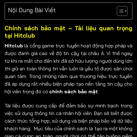
Nội Dung Bài Viết
Chính sách bảo mật – Tài liệu quan trọng
tại Hitclub
Hitclub
là cổng game trực tuyến hoạt động hợp pháp và
được đánh giá cao về độ tin cậy tại châu Á. Vì thế ngay
từ khi ra mắt cho đến khi đã sở hữu lượng người dùng lớn
thì giữ an toàn thông tin vẫn luôn là yếu tố được sân chơi
quan tâm. Trong những năm qua thương hiệu trực tuyến
đã áp dụng rất nhiều biện pháp tạo nền tảng tin cậy cho
hội viên trong đó có
chính sách bảo mật
.
Tài liệu được cung cấp để đảm bảo sự minh bạch trong
việc sử dụng thông tin cá nhân hội viên. Bạn sẽ biết được
cách thức tổng hợp, sử dụng và biện pháp bảo vệ dữ liệu
khách hàng. Mục tiêu của chính sách là tạo ra một không
gian cá cược an toàn, người chơi có thể tận hưởng niềm