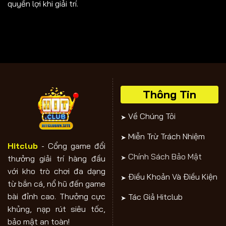
quyền lợi khi giải trí.
Thông Tin
Về Chúng Tôi
Miễn Trừ Trách Nhiệm
Hitclub
- Cổng game đổi
Chính Sách Bảo Mật
thưởng giải trí hàng đầu
với kho trò chơi đa dạng
Điều Khoản Và Điều Kiện
từ bắn cá, nổ hũ đến game
bài đỉnh cao. Thưởng cực
Tác Giả Hitclub
khủng, nạp rút siêu tốc,
bảo mật an toàn!