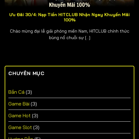
Ưu Đãi 30/4: Nạp Tiền HITCLUB Nhận Ngay Khuyến Mãi
100%
Chào mừng đại lễ giải phóng miền Nam, HITCLUB chính thức
bùng nổ chuỗi sự [...]
CHUYÊN MỤC
Bắn Cá
(3)
Game Bài
(3)
Game Hot
(3)
Game Slot
(3)