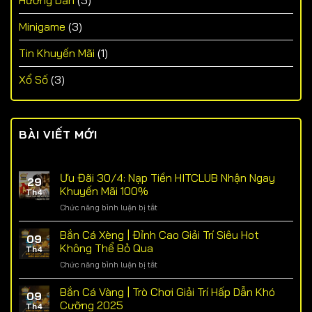
Hướng Dẫn
(5)
Minigame
(3)
Tin Khuyến Mãi
(1)
Xổ Số
(3)
BÀI VIẾT MỚI
Ưu Đãi 30/4: Nạp Tiền HITCLUB Nhận Ngay
29
Khuyến Mãi 100%
Th4
Chức năng bình luận bị tắt
ở
Ưu
Đãi
Bắn Cá Xèng | Đỉnh Cao Giải Trí Siêu Hot
09
30/4:
Không Thể Bỏ Qua
Th4
Nạp
Chức năng bình luận bị tắt
ở
Tiền
Bắn
HITCLUB
Cá
Bắn Cá Vàng | Trò Chơi Giải Trí Hấp Dẫn Khó
Nhận
09
Xèng
Ngay
Cưỡng 2025
Th4
|